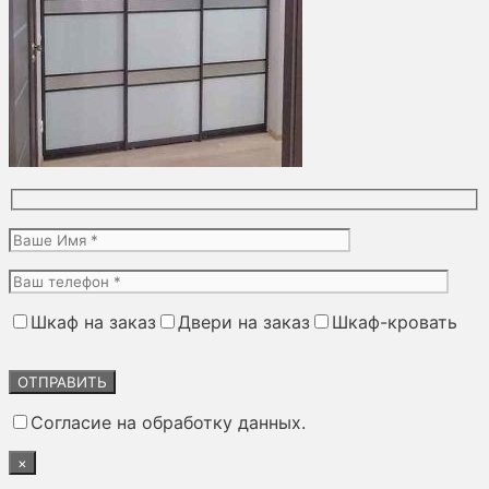
Шкаф на заказ
Двери на заказ
Шкаф-кровать
Оставьте
это
поле
Согласие на обработку данных.
пустым.
×