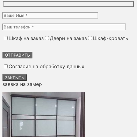
Шкаф на заказ
Двери на заказ
Шкаф-кровать
Оставьте
это
поле
Согласие на обработку данных.
пустым.
ЗАКРЫТЬ
заявка на замер