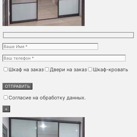
Шкаф на заказ
Двери на заказ
Шкаф-кровать
Оставьте
это
поле
Согласие на обработку данных.
пустым.
×