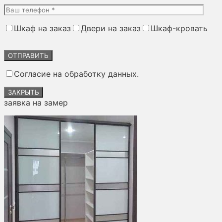
Шкаф на заказ
Двери на заказ
Шкаф-кровать
Оставьте
это
поле
Согласие на обработку данных.
пустым.
ЗАКРЫТЬ
заявка на замер