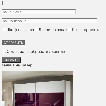
Шкаф на заказ
Двери на заказ
Шкаф-кровать
Оставьте
это
поле
Согласие на обработку данных.
пустым.
ЗАКРЫТЬ
заявка на замер