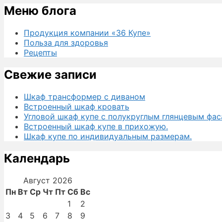
Меню блога
Продукция компании «36 Купе»
Польза для здоровья
Рецепты
Свежие записи
Шкаф трансформер с диваном
Встроенный шкаф кровать
Угловой шкаф купе с полукруглым глянцевым фас
Встроенный шкаф купе в прихожую.
Шкаф купе по индивидуальным размерам.
Календарь
Август 2026
Пн
Вт
Ср
Чт
Пт
Сб
Вс
1
2
3
4
5
6
7
8
9