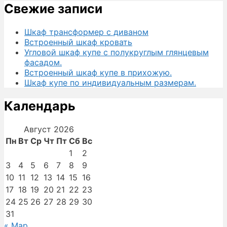
Свежие записи
Шкаф трансформер с диваном
Встроенный шкаф кровать
Угловой шкаф купе с полукруглым глянцевым
фасадом.
Встроенный шкаф купе в прихожую.
Шкаф купе по индивидуальным размерам.
Календарь
Август 2026
Пн
Вт
Ср
Чт
Пт
Сб
Вс
1
2
3
4
5
6
7
8
9
10
11
12
13
14
15
16
17
18
19
20
21
22
23
24
25
26
27
28
29
30
31
« Мар