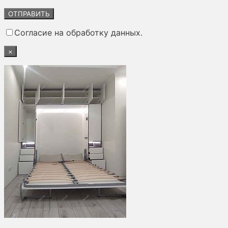
Оставьте
это
поле
Согласие на обработку данных.
пустым.
×