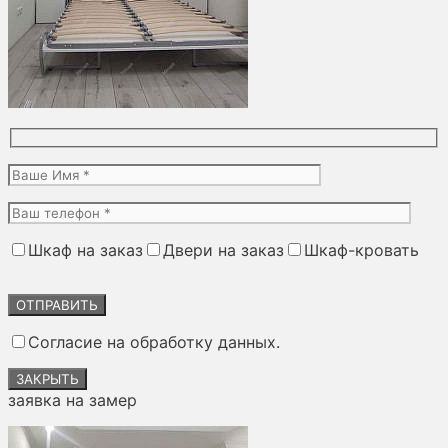
Шкаф на заказ
Двери на заказ
Шкаф-кровать
Оставьте
это
поле
Согласие на обработку данных.
пустым.
ЗАКРЫТЬ
заявка на замер