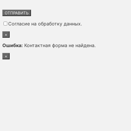
Оставьте
это
поле
Согласие на обработку данных.
пустым.
×
Ошибка:
Контактная форма не найдена.
×