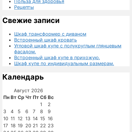
Польза для здоровья
Рецепты
Свежие записи
Шкаф трансформер с диваном
Встроенный шкаф кровать
Угловой шкаф купе с полукруглым глянцевым
фасадом.
Встроенный шкаф купе в прихожую.
Шкаф купе по индивидуальным размерам.
Календарь
Август 2026
Пн
Вт
Ср
Чт
Пт
Сб
Вс
1
2
3
4
5
6
7
8
9
10
11
12
13
14
15
16
17
18
19
20
21
22
23