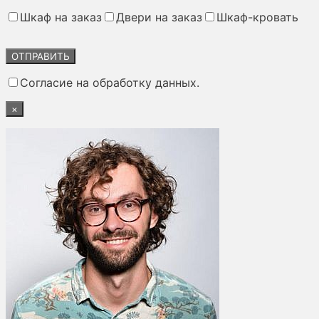
Шкаф на заказ
Двери на заказ
Шкаф-кровать
Оставьте
это
поле
Согласие на обработку данных.
пустым.
×