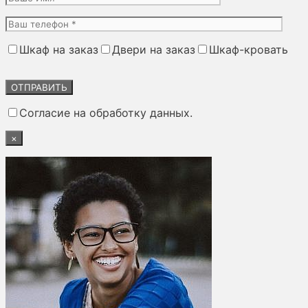
Шкаф на заказ
Двери на заказ
Шкаф-кровать
Оставьте
это
поле
Согласие на обработку данных.
пустым.
×