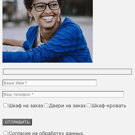
Шкаф на заказ
Двери на заказ
Шкаф-кровать
Оставьте
это
поле
Согласие на обработку данных.
пустым.