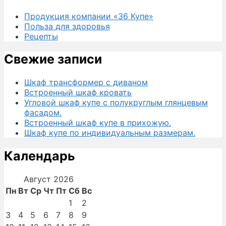
Продукция компании «36 Купе»
Польза для здоровья
Рецепты
Свежие записи
Шкаф трансформер с диваном
Встроенный шкаф кровать
Угловой шкаф купе с полукруглым глянцевым
фасадом.
Встроенный шкаф купе в прихожую.
Шкаф купе по индивидуальным размерам.
Календарь
Август 2026
Пн
Вт
Ср
Чт
Пт
Сб
Вс
1
2
3
4
5
6
7
8
9