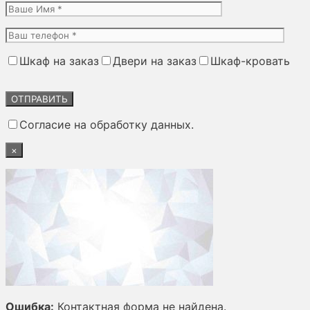
Шкаф на заказ
Двери на заказ
Шкаф-кровать
Оставьте
это
поле
Согласие на обработку данных.
пустым.
×
Ошибка:
Контактная форма не найдена.