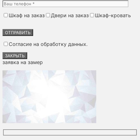
Шкаф на заказ
Двери на заказ
Шкаф-кровать
Оставьте
это
поле
Согласие на обработку данных.
пустым.
ЗАКРЫТЬ
заявка на замер