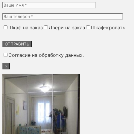
Шкаф на заказ
Двери на заказ
Шкаф-кровать
Оставьте
это
поле
Согласие на обработку данных.
пустым.
×