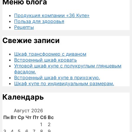
Меню блога
Продукция компании «36 Купе»
Польза для здоровья
Рецепты
Свежие записи
Шкаф трансформер с диваном
Встроенный шкаф кровать
Угловой шкаф купе с полукруглым глянцевым
фасадом.
Встроенный шкаф купе в прихожую.
Шкаф купе по индивидуальным размерам.
Календарь
Август 2026
Пн
Вт
Ср
Чт
Пт
Сб
Вс
1
2
3
4
5
6
7
8
9