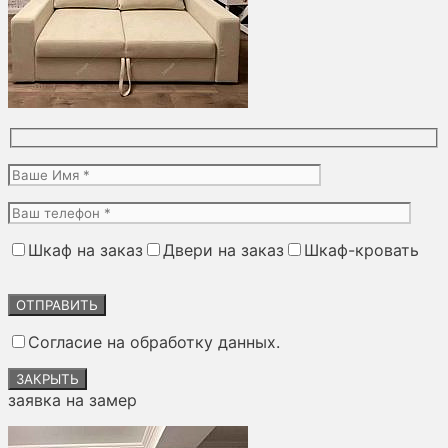
Шкаф на заказ
Двери на заказ
Шкаф-кровать
Оставьте
это
поле
Согласие на обработку данных.
пустым.
ЗАКРЫТЬ
заявка на замер