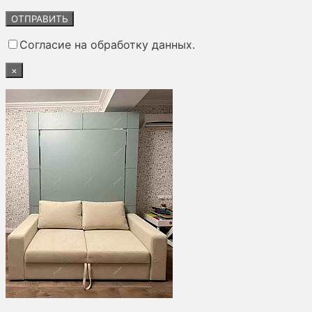
Оставьте
это
поле
Согласие на обработку данных.
пустым.
×