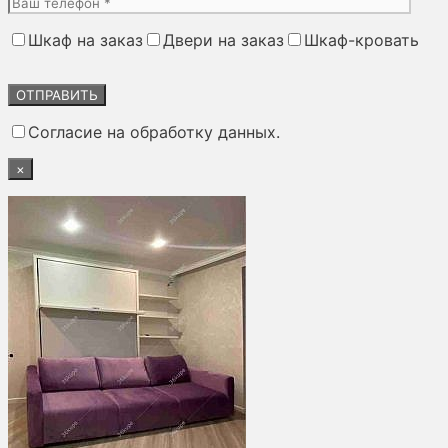
Шкаф на заказ
Двери на заказ
Шкаф-кровать
Оставьте
это
поле
Согласие на обработку данных.
пустым.
×