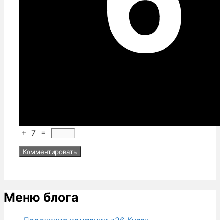
+
7
=
Меню блога
Продукция компании «36 Купе»