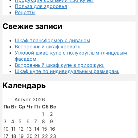
Польза для здоровья
Рецепты
Свежие записи
Шкаф трансформер с диваном
Встроенный шкаф кровать
Угловой шкаф купе с полукруглым глянцевым
фасадом.
Встроенный шкаф купе в прихожую.
Шкаф купе по индивидуальным размерам.
Календарь
Август 2026
Пн
Вт
Ср
Чт
Пт
Сб
Вс
1
2
3
4
5
6
7
8
9
10
11
12
13
14
15
16
17
18
19
20
21
22
23