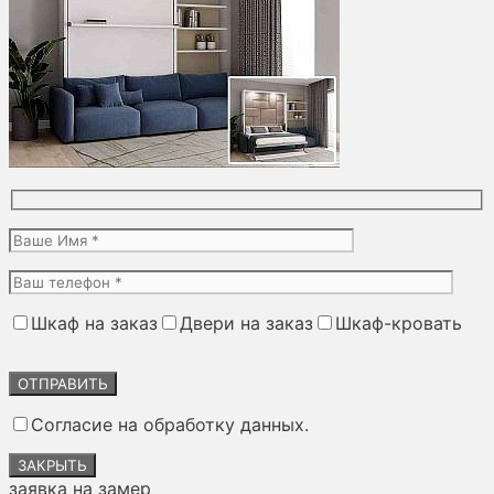
Шкаф на заказ
Двери на заказ
Шкаф-кровать
Оставьте
это
поле
Согласие на обработку данных.
пустым.
ЗАКРЫТЬ
заявка на замер