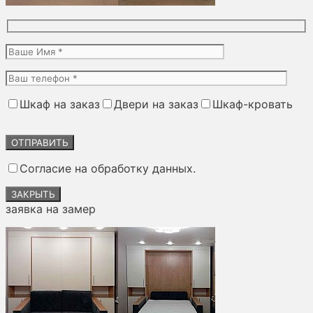
Шкаф на заказ
Двери на заказ
Шкаф-кровать
Оставьте
это
поле
Согласие на обработку данных.
пустым.
ЗАКРЫТЬ
заявка на замер