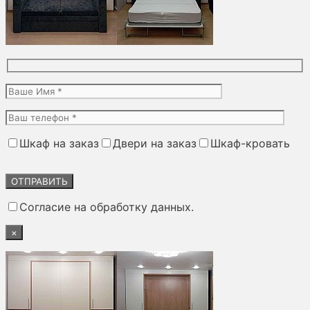
Шкаф на заказ
Двери на заказ
Шкаф-кровать
Оставьте
это
поле
Согласие на обработку данных.
пустым.
×