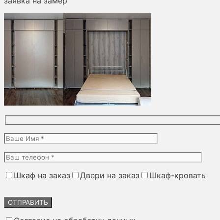
заявка на замер
Шкаф на заказ
Двери на заказ
Шкаф-кровать
Оставьте
это
поле