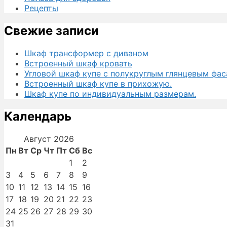
Рецепты
Свежие записи
Шкаф трансформер с диваном
Встроенный шкаф кровать
Угловой шкаф купе с полукруглым глянцевым фас
Встроенный шкаф купе в прихожую.
Шкаф купе по индивидуальным размерам.
Календарь
Август 2026
Пн
Вт
Ср
Чт
Пт
Сб
Вс
1
2
3
4
5
6
7
8
9
10
11
12
13
14
15
16
17
18
19
20
21
22
23
24
25
26
27
28
29
30
31