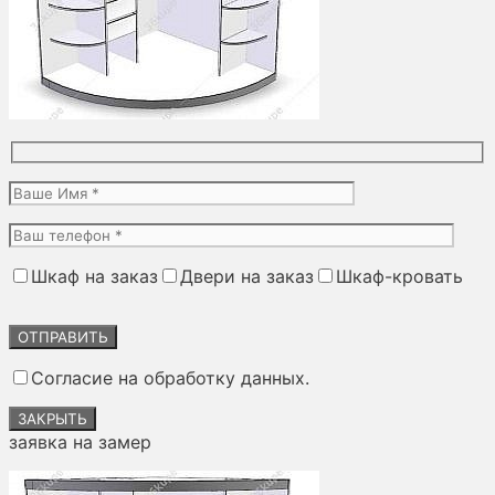
Шкаф на заказ
Двери на заказ
Шкаф-кровать
Оставьте
это
поле
Согласие на обработку данных.
пустым.
ЗАКРЫТЬ
заявка на замер