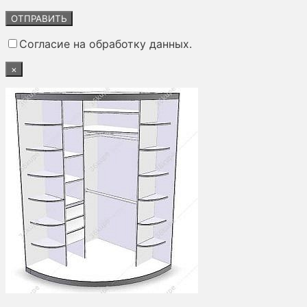
Оставьте
это
поле
Согласие на обработку данных.
пустым.
×