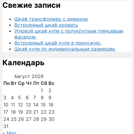
Свежие записи
Шкаф трансформер с диваном
Встроенный шкаф кровать
Угловой шкаф купе с полукруглым глянцевым
фасадом.
Встроенный шкаф купе в прихожую.
Шкаф купе по индивидуальным размерам.
Календарь
Август 2026
Пн
Вт
Ср
Чт
Пт
Сб
Вс
1
2
3
4
5
6
7
8
9
10
11
12
13
14
15
16
17
18
19
20
21
22
23
24
25
26
27
28
29
30
31
« Мар