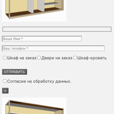
Шкаф на заказ
Двери на заказ
Шкаф-кровать
Оставьте
это
поле
Согласие на обработку данных.
пустым.
×