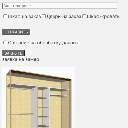
Шкаф на заказ
Двери на заказ
Шкаф-кровать
Оставьте
это
поле
Согласие на обработку данных.
пустым.
ЗАКРЫТЬ
заявка на замер