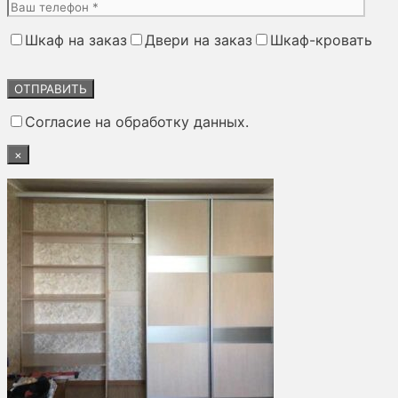
Шкаф на заказ
Двери на заказ
Шкаф-кровать
Оставьте
это
поле
Согласие на обработку данных.
пустым.
×